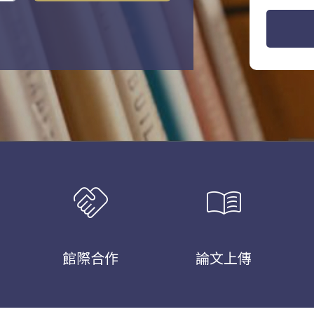
handshake
menu_book
館際合作
論文上傳