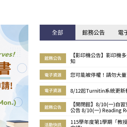
全部
館務公告
電
【影印機公告】影印機多
館務公告
知
您可能被停權！請勿大量
電子資源
8/12起Turnitin系
電子資源
【開閉館】8/10(一)
館務公告
公告 8/10(一) Reading R
115學年度第1學期「
活動快訊