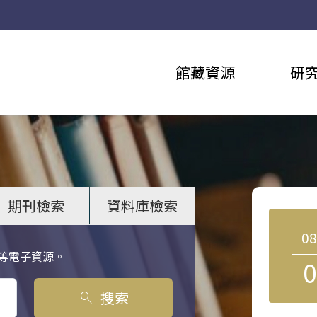
館藏資源
研
期刊檢索
資料庫檢索
0
等電子資源。
0
搜索
search