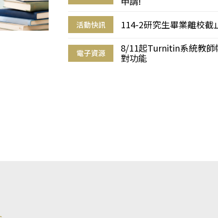
申請!
114-2研究生畢業離校
活動快訊
8/11起Turnitin系
電子資源
對功能
s