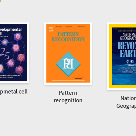
pmetal cell
Pattern
Natio
recognition
Geogra