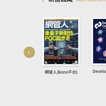
Develo
網管人(kono平台)
中英語教室(AEB
lking Library平
台)