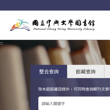
:::
:::
整合查詢
館藏查詢
除本館館藏目錄外，可同時查詢期刊文章
關鍵字搜尋