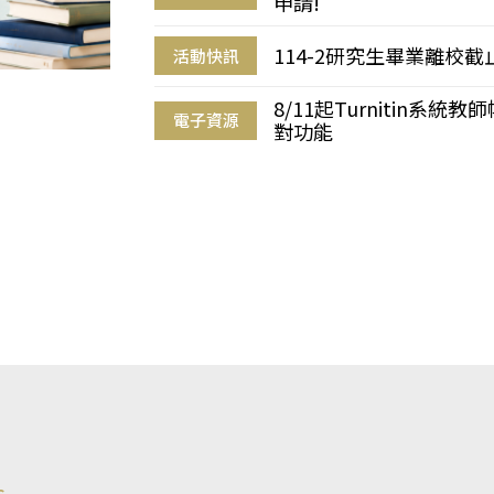
申請!
114-2研究生畢業離校
活動快訊
8/11起Turnitin系
電子資源
對功能
s