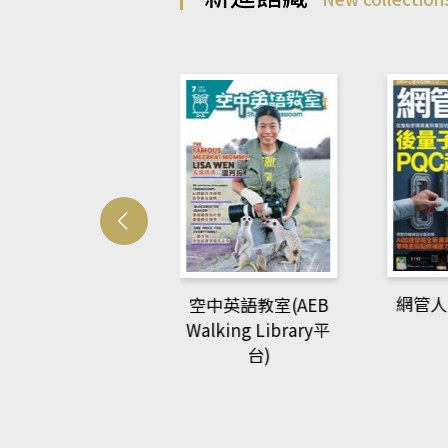
Develo
網管人(kono平台)
中英語教室(AEB
lking Library平
台)