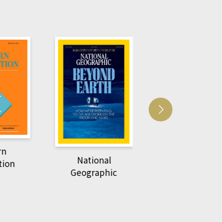
Harvard Business
萌動力一頁漫畫
Review
nal
物力學
phic