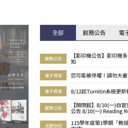
全部
館務公告
電
【影印機公告】影印機多
館務公告
知
您可能被停權！請勿大量
電子資源
8/12起Turnitin系
電子資源
【開閉館】8/10(一)
館務公告
公告 8/10(一) Reading R
115學年度第1學期「
活動快訊