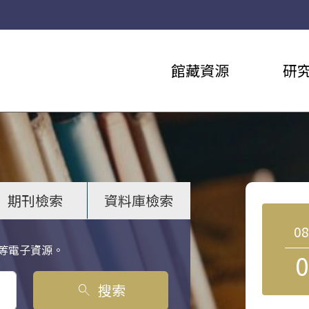
館藏資源
研
期刊檢索
資料庫檢索
0
等電子資源。
0
搜索
search