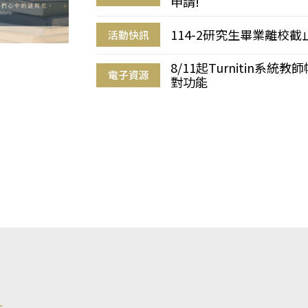
申請!
114-2研究生畢業離校
活動快訊
8/11起Turnitin系
電子資源
對功能
s