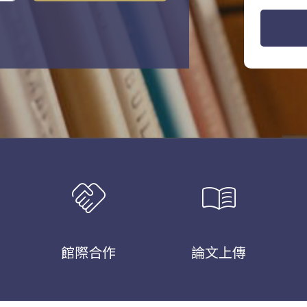
handshake
menu_book
館際合作
論文上傳