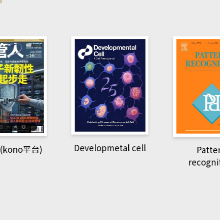
pmetal cell
Pattern
Natio
recognition
Geogra