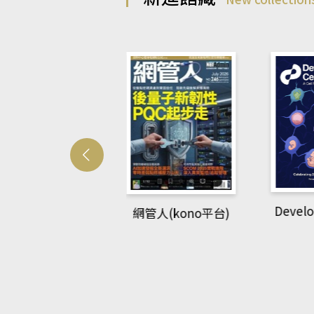
Developmetal cell
網管人(kono平台)
B
平