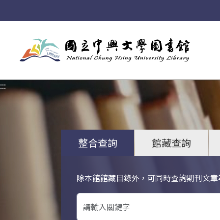
:::
:::
整合查詢
館藏查詢
除本館館藏目錄外，可同時查詢期刊文章
關鍵字搜尋