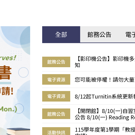
全部
館務公告
電
【影印機公告】影印機多
館務公告
知
您可能被停權！請勿大量
電子資源
8/12起Turnitin系
電子資源
【開閉館】8/10(一)
館務公告
公告 8/10(一) Reading R
115學年度第1學期「
活動快訊