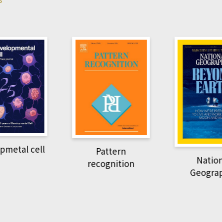
Pattern
National
recognition
Geographic