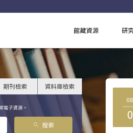
館藏資源
研
期刊檢索
資料庫檢索
0
等電子資源。
0
搜索
search