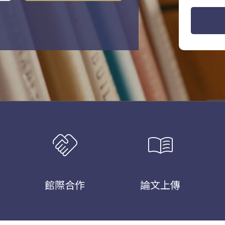
handshake
menu_book
館際合作
論文上傳