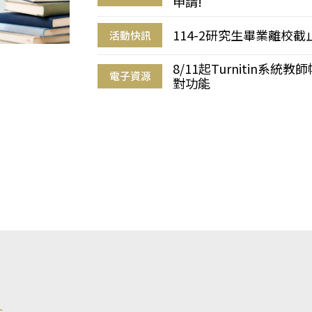
申請!
114-2研究生畢業離校
活動快訊
8/11起Turnitin系
電子資源
對功能
s