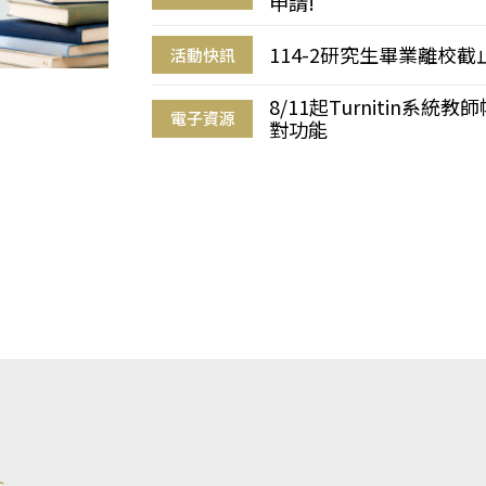
申請!
114-2研究生畢業離校
活動快訊
8/11起Turnitin系
電子資源
對功能
s