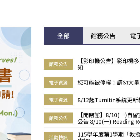
全部
館務公告
電
【影印機公告】影印機多
館務公告
知
您可能被停權！請勿大量
電子資源
8/12起Turnitin系
電子資源
【開閉館】8/10(一)
館務公告
公告 8/10(一) Reading R
115學年度第1學期「
活動快訊