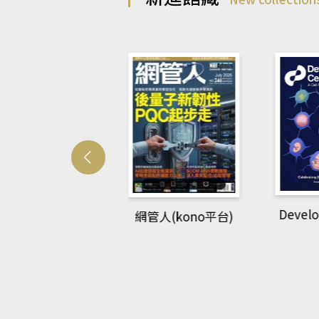
Develo
網管人(kono平台)
中英語教室(AEB
lking Library平
台)