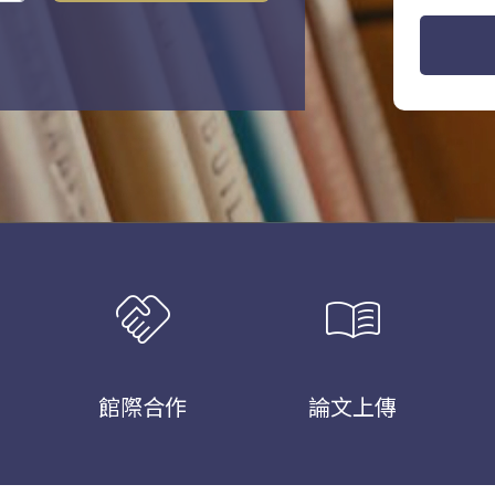
handshake
menu_book
館際合作
論文上傳