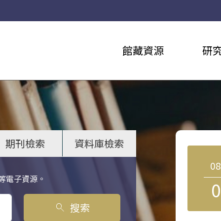
館藏資源
研
期刊檢索
資料庫檢索
0
等電子資源。
0
搜索
search