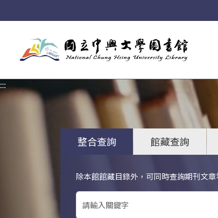
:::
:::
整合查詢
館藏查詢
除本館館藏目錄外，可同時查詢期刊文章
關鍵字搜尋