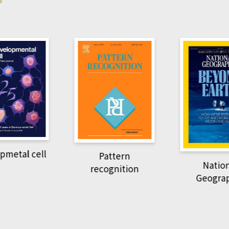
pmetal cell
Pattern
Natio
recognition
Geogra