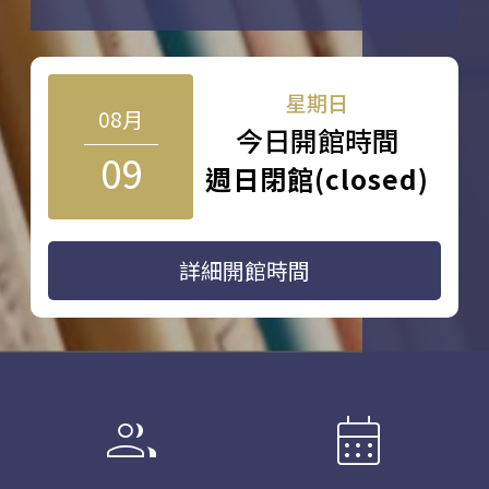
星期日
08月
今日開館時間
09
週日閉館(closed)
詳細開館時間
group
calendar_month