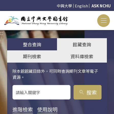
中興大學
English
ASK NCHU
:::
:::
整合查詢
館藏查詢
期刊檢索
資料庫檢索
除本館館藏目錄外，可同時查詢期刊文章等電子
關鍵字搜尋
資源。
搜索
search
進階檢索
使用說明