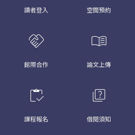
讀者登入
空間預約
handshake
menu_book
館際合作
論文上傳
inventory
quiz
課程報名
借閱須知