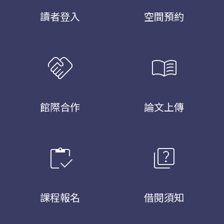
讀者登入
空間預約
handshake
menu_book
館際合作
論文上傳
inventory
quiz
課程報名
借閱須知