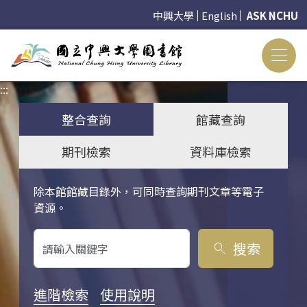
中興大學
English
ASK NCHU
:::
:::
整合查詢
館藏查詢
期刊檢索
資料庫檢索
除本館館藏目錄外，可同時查詢期刊文章等電子
關鍵字搜尋
資源。
搜索
search
進階檢索
使用說明