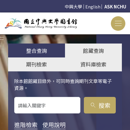
中興大學
English
ASK NCHU
:::
:::
整合查詢
館藏查詢
期刊檢索
資料庫檢索
除本館館藏目錄外，可同時查詢期刊文章等電子
關鍵字搜尋
資源。
搜索
search
進階檢索
使用說明