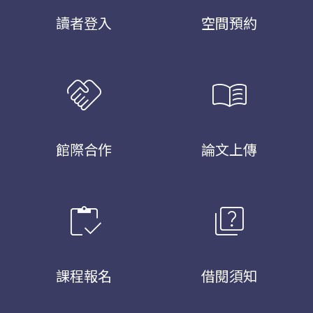
讀者登入
空間預約
handshake
menu_book
館際合作
論文上傳
inventory
quiz
課程報名
借閱須知