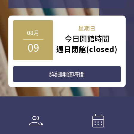
星期日
08月
今日開館時間
09
週日閉館(closed)
詳細開館時間
group
calendar_month