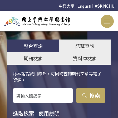
中興大學
English
ASK NCHU
:::
:::
整合查詢
館藏查詢
期刊檢索
資料庫檢索
除本館館藏目錄外，可同時查詢期刊文章等電子
關鍵字搜尋
資源。
搜索
search
進階檢索
使用說明