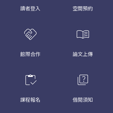
讀者登入
空間預約
handshake
menu_book
館際合作
論文上傳
inventory
quiz
課程報名
借閱須知