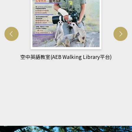
台)
網管人(kono平台)