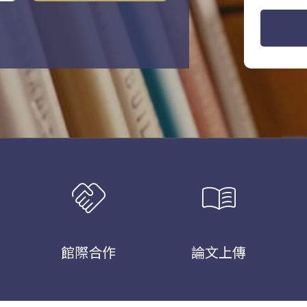
handshake
menu_book
館際合作
論文上傳