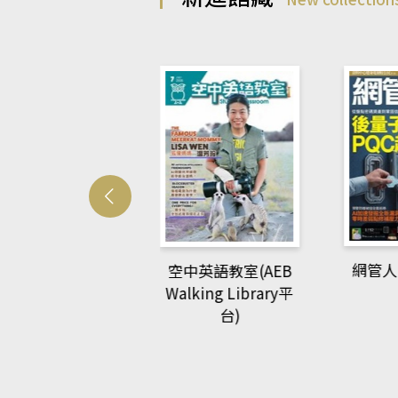
Develo
網管人(kono平台)
中英語教室(AEB
lking Library平
台)