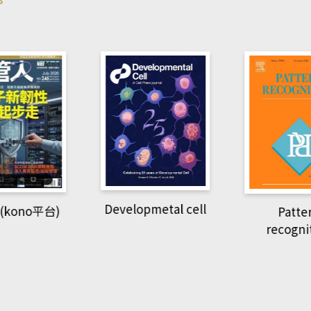
pmetal cell
Pattern
Natio
recognition
Geogra