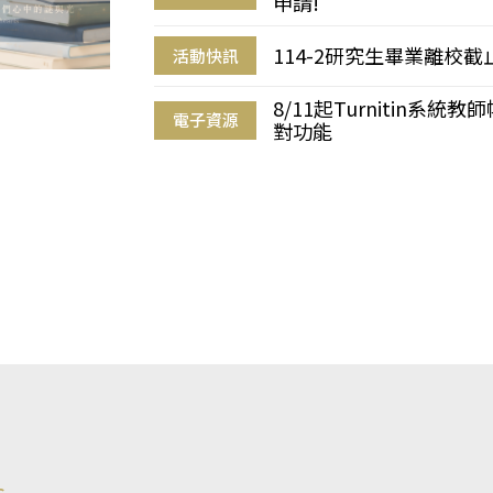
申請!
114-2研究生畢業離校
活動快訊
8/11起Turnitin系
電子資源
對功能
s