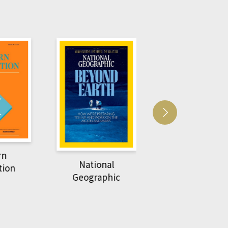
Harvard Business
萌動力一頁漫畫
Review
nal
物力學
phic