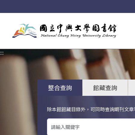
:::
:::
整合查詢
館藏查詢
除本館館藏目錄外，可同時查詢期刊文章
關鍵字搜尋