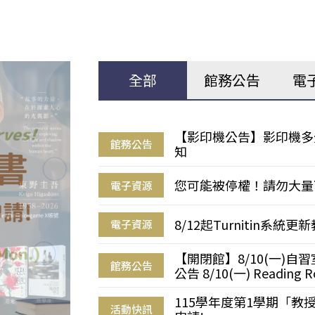
全部
館務公告
電
【影印機公告】影印機多
館務公告
知
您可能被停權！請勿大量
電子資源
8/12起Turnitin系
電子資源
【開閉館】8/10(一)
館務公告
公告 8/10(一) Reading R
115學年度第1學期「
活動快訊