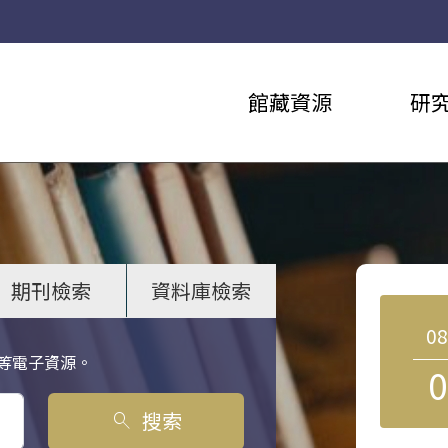
館藏資源
研
期刊檢索
資料庫檢索
0
等電子資源。
0
搜索
search