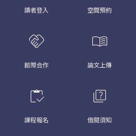
讀者登入
空間預約
handshake
menu_book
館際合作
論文上傳
inventory
quiz
課程報名
借閱須知