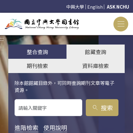
中興大學
English
ASK NCHU
:::
:::
整合查詢
館藏查詢
期刊檢索
資料庫檢索
除本館館藏目錄外，可同時查詢期刊文章等電子
關鍵字搜尋
資源。
搜索
search
進階檢索
使用說明