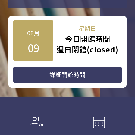
星期日
08月
今日開館時間
09
週日閉館(closed)
詳細開館時間
group
calendar_month