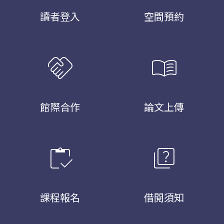
讀者登入
空間預約
handshake
menu_book
館際合作
論文上傳
inventory
quiz
課程報名
借閱須知