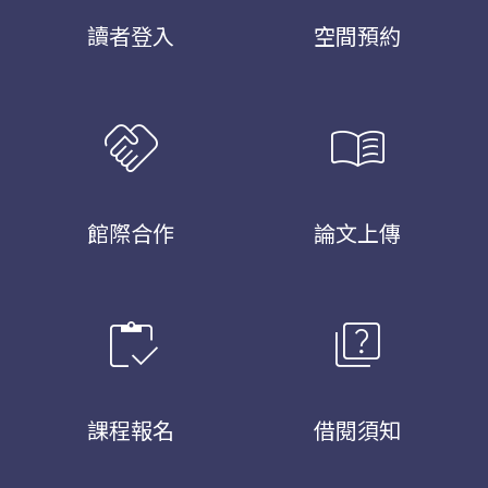
讀者登入
空間預約
handshake
menu_book
館際合作
論文上傳
inventory
quiz
課程報名
借閱須知