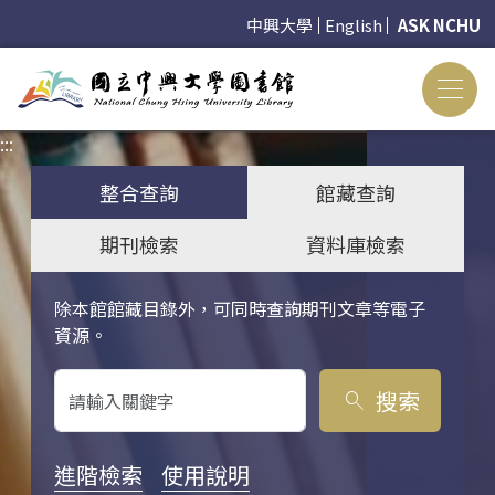
中興大學
English
ASK NCHU
:::
:::
整合查詢
館藏查詢
期刊檢索
資料庫檢索
除本館館藏目錄外，可同時查詢期刊文章等電子
關鍵字搜尋
資源。
搜索
search
進階檢索
使用說明