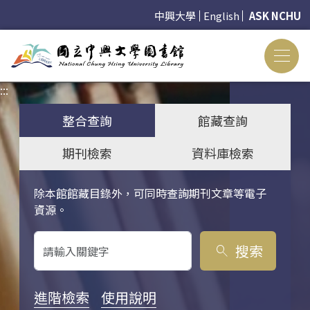
中興大學
English
ASK NCHU
:::
:::
整合查詢
館藏查詢
期刊檢索
資料庫檢索
除本館館藏目錄外，可同時查詢期刊文章等電子
關鍵字搜尋
資源。
搜索
search
進階檢索
使用說明