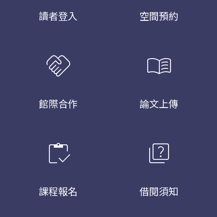
讀者登入
空間預約
handshake
menu_book
館際合作
論文上傳
inventory
quiz
課程報名
借閱須知