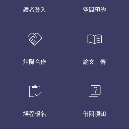
讀者登入
空間預約
handshake
menu_book
館際合作
論文上傳
inventory
quiz
課程報名
借閱須知