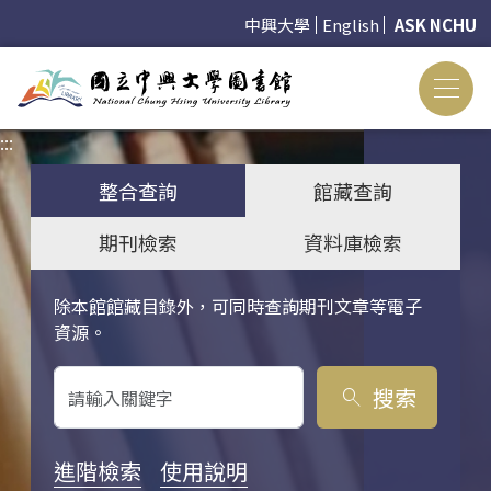
中興大學
English
ASK NCHU
:::
:::
整合查詢
館藏查詢
期刊檢索
資料庫檢索
除本館館藏目錄外，可同時查詢期刊文章等電子
關鍵字搜尋
資源。
搜索
search
進階檢索
使用說明