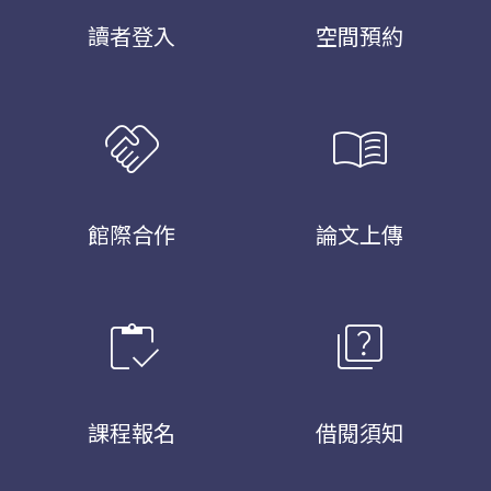
讀者登入
空間預約
handshake
menu_book
館際合作
論文上傳
inventory
quiz
課程報名
借閱須知