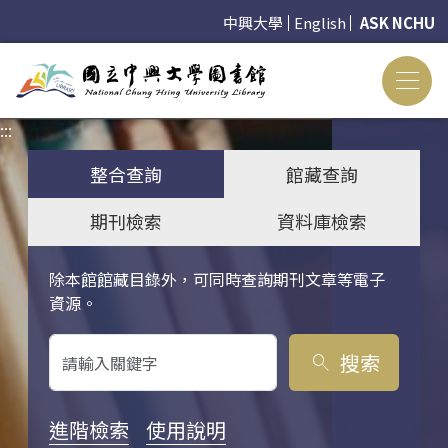
中興大學
English
ASK NCHU
:::
:::
整合查詢
館藏查詢
期刊檢索
資料庫檢索
除本館館藏目錄外，可同時查詢期刊文章等電子
關鍵字搜尋
資源。
搜索
search
進階檢索
使用說明