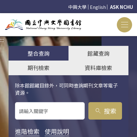
中興大學
English
ASK NCHU
:::
:::
整合查詢
館藏查詢
期刊檢索
資料庫檢索
除本館館藏目錄外，可同時查詢期刊文章等電子
關鍵字搜尋
資源。
搜索
search
進階檢索
使用說明