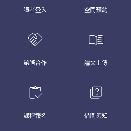
讀者登入
空間預約
handshake
menu_book
館際合作
論文上傳
inventory
quiz
課程報名
借閱須知