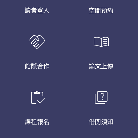
讀者登入
空間預約
handshake
menu_book
館際合作
論文上傳
inventory
quiz
課程報名
借閱須知