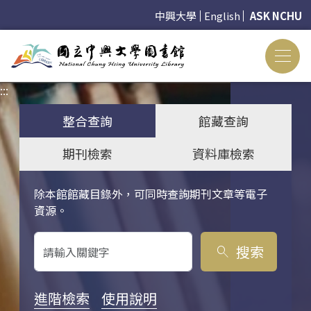
中興大學
English
ASK NCHU
:::
:::
整合查詢
館藏查詢
期刊檢索
資料庫檢索
除本館館藏目錄外，可同時查詢期刊文章等電子
關鍵字搜尋
資源。
搜索
search
進階檢索
使用說明