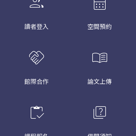
group
calendar_month
讀者登入
空間預約
handshake
menu_book
館際合作
論文上傳
inventory
quiz