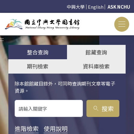
中興大學
English
ASK NCHU
:::
:::
整合查詢
館藏查詢
期刊檢索
資料庫檢索
除本館館藏目錄外，可同時查詢期刊文章等電子
關鍵字搜尋
資源。
搜索
search
進階檢索
使用說明