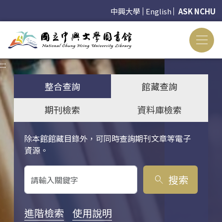
中興大學
English
ASK NCHU
:::
:::
整合查詢
館藏查詢
期刊檢索
資料庫檢索
除本館館藏目錄外，可同時查詢期刊文章等電子
關鍵字搜尋
資源。
搜索
search
進階檢索
使用說明