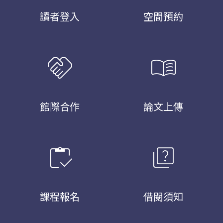
讀者登入
空間預約
handshake
menu_book
館際合作
論文上傳
inventory
quiz
課程報名
借閱須知