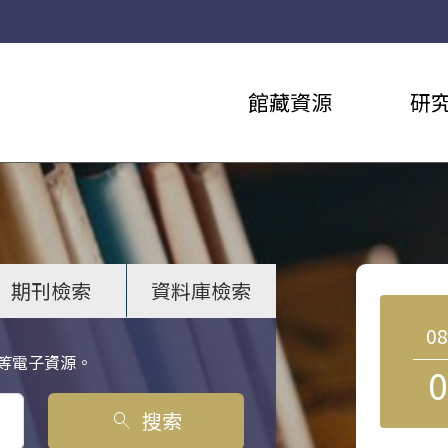
館藏資源
研
期刊檢索
資料庫檢索
0
等電子資源。
0
搜索
search