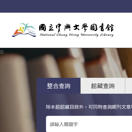
:::
:::
整合查詢
館藏查詢
除本館館藏目錄外，可同時查詢期刊文章
關鍵字搜尋