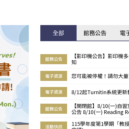
全部
館務公告
電
【影印機公告】影印機多
館務公告
知
您可能被停權！請勿大量
電子資源
8/12起Turnitin系
電子資源
【開閉館】8/10(一)
館務公告
公告 8/10(一) Reading R
115學年度第1學期「
活動快訊