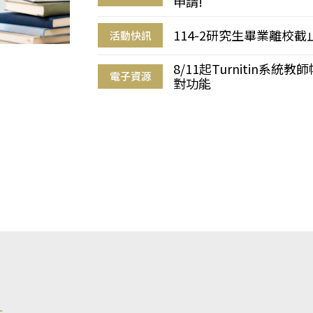
申請!
114-2研究生畢業離校
活動快訊
8/11起Turnitin系
電子資源
對功能
s