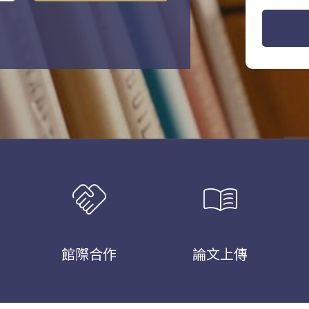
handshake
menu_book
館際合作
論文上傳