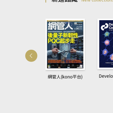
Develo
網管人(kono平台)
中英語教室(AEB
lking Library平
台)