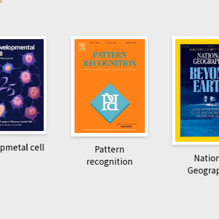
pmetal cell
Pattern
Natio
recognition
Geogra