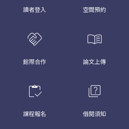
讀者登入
空間預約
handshake
menu_book
館際合作
論文上傳
inventory
quiz
課程報名
借閱須知