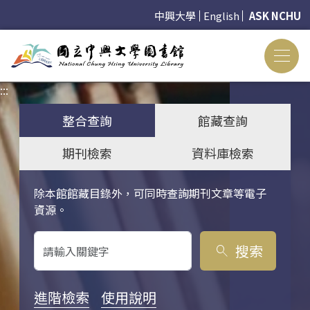
中興大學
English
ASK NCHU
:::
:::
整合查詢
館藏查詢
期刊檢索
資料庫檢索
除本館館藏目錄外，可同時查詢期刊文章等電子
關鍵字搜尋
資源。
搜索
search
進階檢索
使用說明