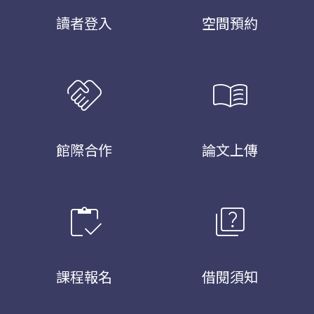
讀者登入
空間預約
handshake
menu_book
館際合作
論文上傳
inventory
quiz
課程報名
借閱須知