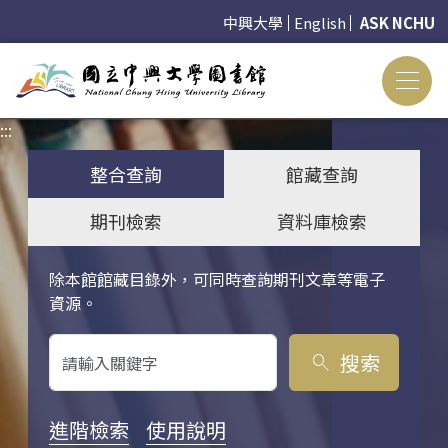
中興大學
English
ASK NCHU
:::
:::
整合查詢
館藏查詢
期刊檢索
資料庫檢索
除本館館藏目錄外，可同時查詢期刊文章等電子
關鍵字搜尋
資源。
搜索
search
進階檢索
使用說明