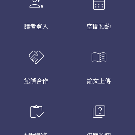
group
calendar_month
讀者登入
空間預約
handshake
menu_book
館際合作
論文上傳
inventory
quiz