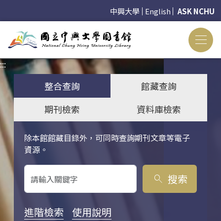
中興大學
English
ASK NCHU
:::
:::
整合查詢
館藏查詢
期刊檢索
資料庫檢索
除本館館藏目錄外，可同時查詢期刊文章等電子
關鍵字搜尋
資源。
搜索
search
進階檢索
使用說明