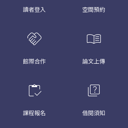
讀者登入
空間預約
handshake
menu_book
館際合作
論文上傳
inventory
quiz
課程報名
借閱須知