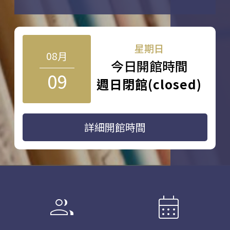
星期日
08月
今日開館時間
09
週日閉館(closed)
詳細開館時間
group
calendar_month