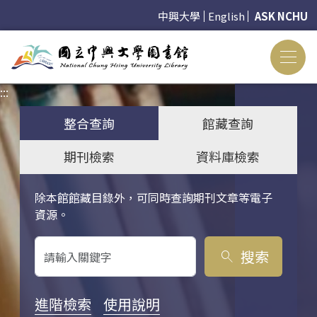
中興大學
English
ASK NCHU
:::
:::
整合查詢
館藏查詢
期刊檢索
資料庫檢索
除本館館藏目錄外，可同時查詢期刊文章等電子
關鍵字搜尋
資源。
搜索
search
進階檢索
使用說明