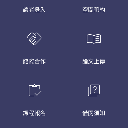
讀者登入
空間預約
handshake
menu_book
館際合作
論文上傳
inventory
quiz
課程報名
借閱須知