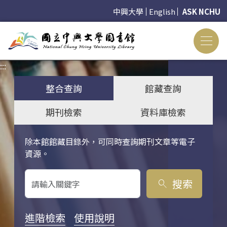
中興大學
English
ASK NCHU
:::
:::
整合查詢
館藏查詢
期刊檢索
資料庫檢索
除本館館藏目錄外，可同時查詢期刊文章等電子
關鍵字搜尋
資源。
搜索
search
進階檢索
使用說明