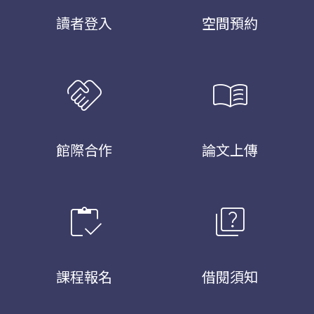
讀者登入
空間預約
handshake
menu_book
館際合作
論文上傳
inventory
quiz
課程報名
借閱須知