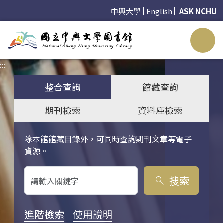
中興大學
English
ASK NCHU
:::
:::
整合查詢
館藏查詢
期刊檢索
資料庫檢索
除本館館藏目錄外，可同時查詢期刊文章等電子
關鍵字搜尋
資源。
搜索
search
進階檢索
使用說明