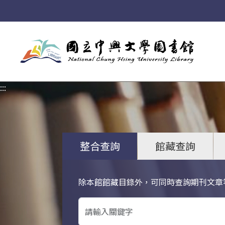
:::
:::
整合查詢
館藏查詢
除本館館藏目錄外，可同時查詢期刊文章
關鍵字搜尋