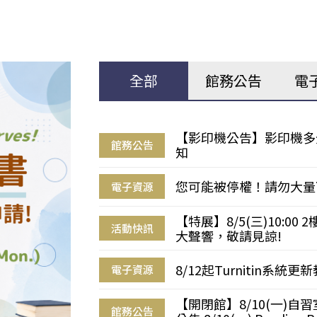
全部
館務公告
電
【影印機公告】影印機多
館務公告
知
您可能被停權！請勿大量
電子資源
【特展】8/5(三)10:0
活動快訊
大聲響，敬請見諒!
8/12起Turnitin系
電子資源
【開閉館】8/10(一)
館務公告