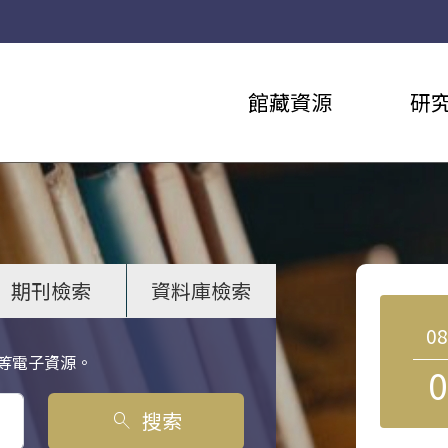
館藏資源
研
期刊檢索
資料庫檢索
0
等電子資源。
0
搜索
search