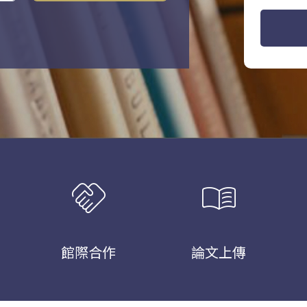
handshake
menu_book
館際合作
論文上傳