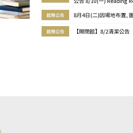
公告 8/10(一) Reading R
8月4日(二)因場地布置, 
館務公告
【開閉館】8/2清潔公告
館務公告
s