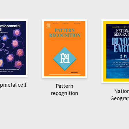
pmetal cell
Pattern
Natio
recognition
Geogra