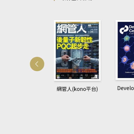
Develo
網管人(kono平台)
中英語教室(AEB
lking Library平
台)