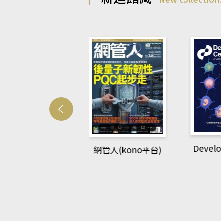
Develo
網管人(kono平台)
中英語教室(AEB
lking Library平
台)