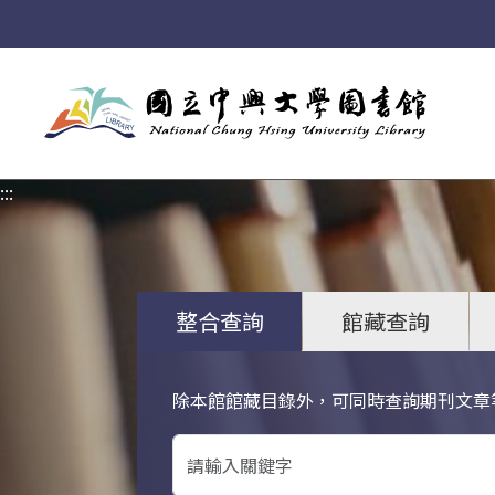
:::
:::
整合查詢
館藏查詢
除本館館藏目錄外，可同時查詢期刊文章
關鍵字搜尋