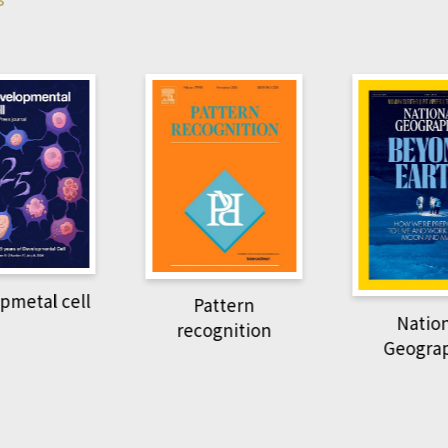
pmetal cell
Pattern
Natio
recognition
Geogra