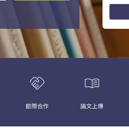
handshake
menu_book
館際合作
論文上傳