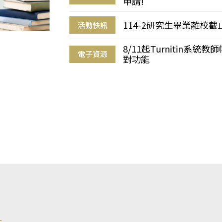
申請!
114-2研究生畢業離校
活動快訊
8/11起Turnitin系
電子資源
對功能
s