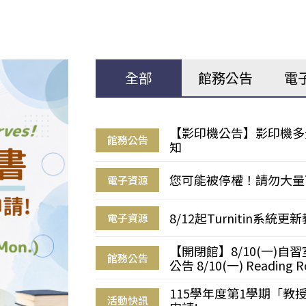
全部
館務公告
電
【影印機公告】影印機多
館務公告
知
您可能被停權！請勿大量
電子資源
8/12起Turnitin系
電子資源
【開閉館】8/10(一)
館務公告
公告 8/10(一) Reading R
115學年度第1學期「
活動快訊