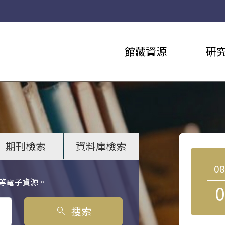
館藏資源
研
期刊檢索
資料庫檢索
0
等電子資源。
0
搜索
search