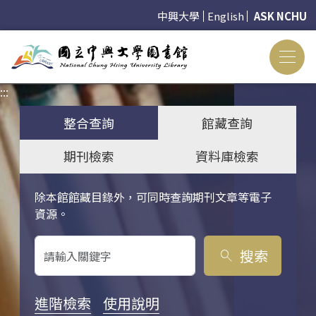
中興大學
English
ASK NCHU
:::
:::
整合查詢
館藏查詢
期刊檢索
資料庫檢索
除本館館藏目錄外，可同時查詢期刊文章等電子
關鍵字搜尋
資源。
搜索
search
進階檢索
使用說明