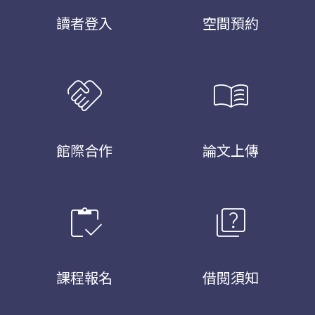
讀者登入
空間預約
handshake
menu_book
館際合作
論文上傳
inventory
quiz
課程報名
借閱須知