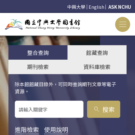
中興大學
English
ASK NCHU
:::
:::
整合查詢
館藏查詢
期刊檢索
資料庫檢索
除本館館藏目錄外，可同時查詢期刊文章等電子
關鍵字搜尋
資源。
搜索
search
進階檢索
使用說明