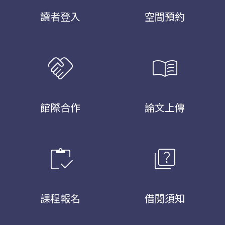
讀者登入
空間預約
handshake
menu_book
館際合作
論文上傳
inventory
quiz
課程報名
借閱須知