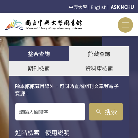
中興大學
English
ASK NCHU
:::
:::
整合查詢
館藏查詢
期刊檢索
資料庫檢索
除本館館藏目錄外，可同時查詢期刊文章等電子
關鍵字搜尋
資源。
搜索
search
進階檢索
使用說明