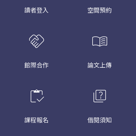
讀者登入
空間預約
handshake
menu_book
館際合作
論文上傳
inventory
quiz
課程報名
借閱須知