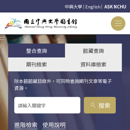
中興大學
English
ASK NCHU
:::
:::
整合查詢
館藏查詢
期刊檢索
資料庫檢索
除本館館藏目錄外，可同時查詢期刊文章等電子
關鍵字搜尋
資源。
搜索
search
進階檢索
使用說明