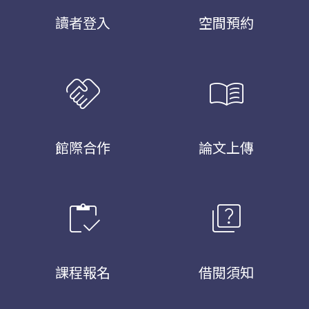
讀者登入
空間預約
handshake
menu_book
館際合作
論文上傳
inventory
quiz
課程報名
借閱須知