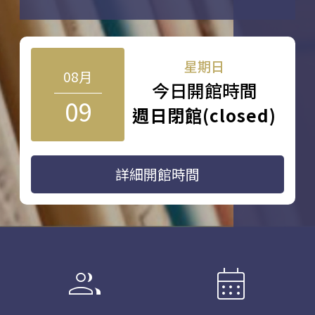
星期日
08月
今日開館時間
09
週日閉館(closed)
詳細開館時間
group
calendar_month