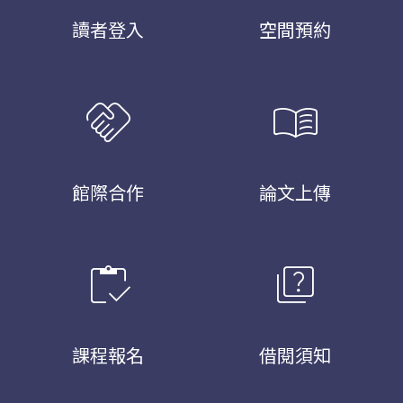
讀者登入
空間預約
handshake
menu_book
館際合作
論文上傳
inventory
quiz
課程報名
借閱須知