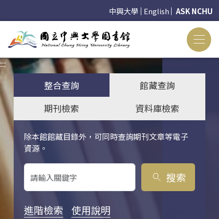
中興大學
English
ASK NCHU
:::
:::
整合查詢
館藏查詢
期刊檢索
資料庫檢索
除本館館藏目錄外，可同時查詢期刊文章等電子
關鍵字搜尋
資源。
搜索
search
進階檢索
使用說明