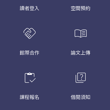
讀者登入
空間預約
handshake
menu_book
館際合作
論文上傳
inventory
quiz
課程報名
借閱須知