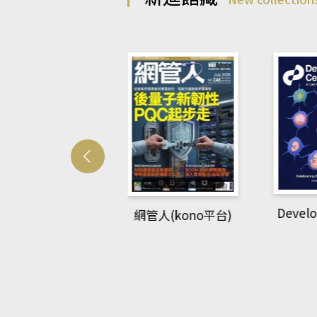
Developme
網管人(kono平台)
英語教室(AEB
ing Library平
台)