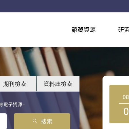
館藏資源
研
期刊檢索
資料庫檢索
0
等電子資源。
0
搜索
search