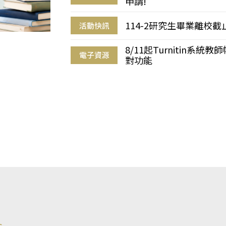
申請!
114-2研究生畢業離校
活動快訊
8/11起Turnitin系
電子資源
對功能
s