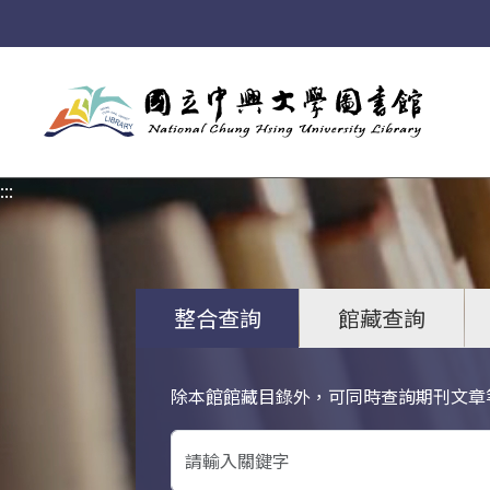
:::
:::
整合查詢
館藏查詢
除本館館藏目錄外，可同時查詢期刊文章
關鍵字搜尋