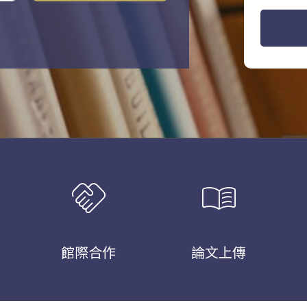
handshake
menu_book
館際合作
論文上傳