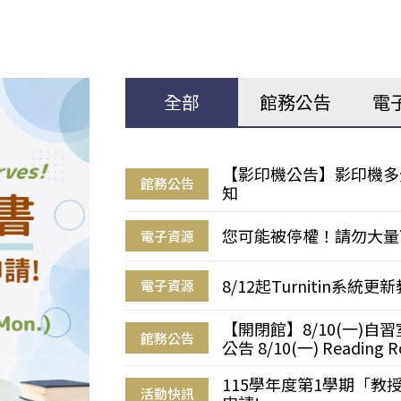
全部
館務公告
電
【影印機公告】影印機多
館務公告
知
您可能被停權！請勿大量
電子資源
8/12起Turnitin系
電子資源
【開閉館】8/10(一)
館務公告
公告 8/10(一) Reading R
115學年度第1學期「
活動快訊