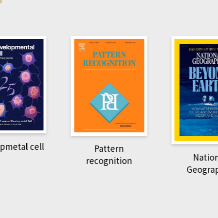
tal cell
Pattern
National
recognition
Geographi