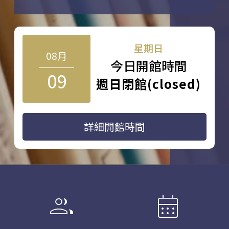
星期日
08月
今日開館時間
09
週日閉館(closed)
詳細開館時間
group
calendar_month