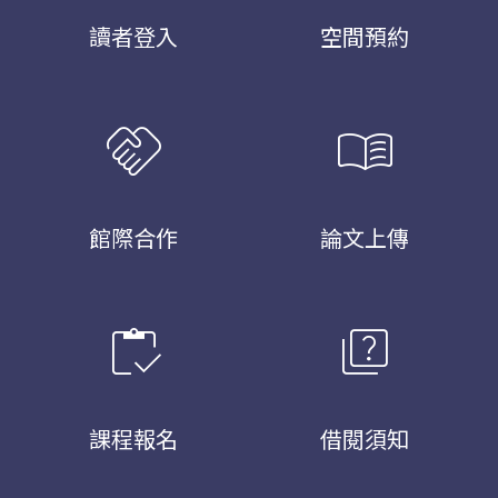
讀者登入
空間預約
handshake
menu_book
館際合作
論文上傳
inventory
quiz
課程報名
借閱須知