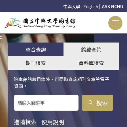
中興大學
English
ASK NCHU
:::
:::
整合查詢
館藏查詢
期刊檢索
資料庫檢索
除本館館藏目錄外，可同時查詢期刊文章等電子
關鍵字搜尋
資源。
搜索
search
進階檢索
使用說明