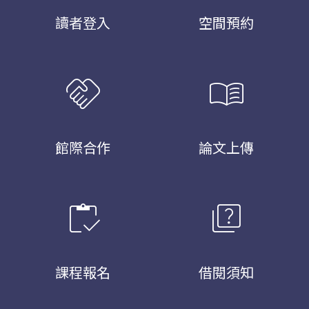
讀者登入
空間預約
handshake
menu_book
館際合作
論文上傳
inventory
quiz
課程報名
借閱須知