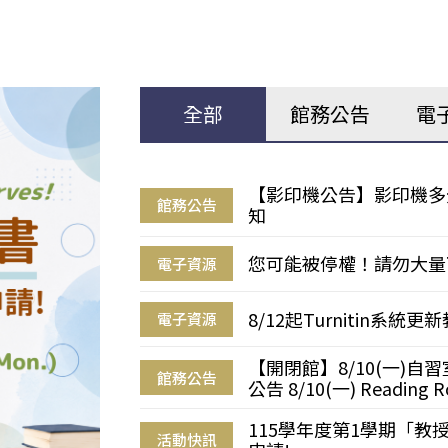
全部
館務公告
電
【影印機公告】影印機多
館務公告
知
您可能被停權！請勿大量
電子資源
8/12起Turnitin系
電子資源
【開閉館】8/10(一)
館務公告
公告 8/10(一) Reading R
115學年度第1學期「
活動快訊