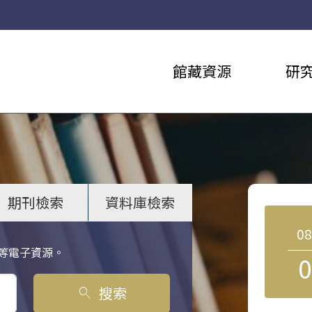
館藏資源
研
期刊檢索
資料庫檢索
0
等電子資源。
0
搜索
search