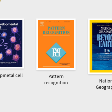
pmetal cell
Pattern
Natio
recognition
Geogra