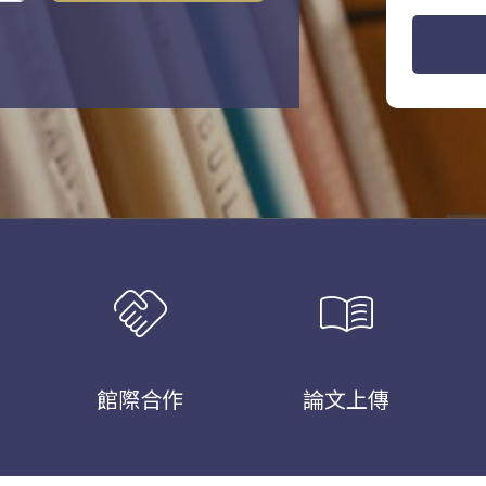
handshake
menu_book
館際合作
論文上傳