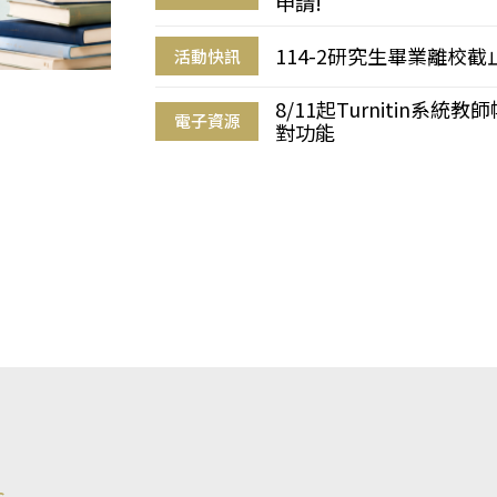
申請!
114-2研究生畢業離校
活動快訊
8/11起Turnitin系
電子資源
對功能
s