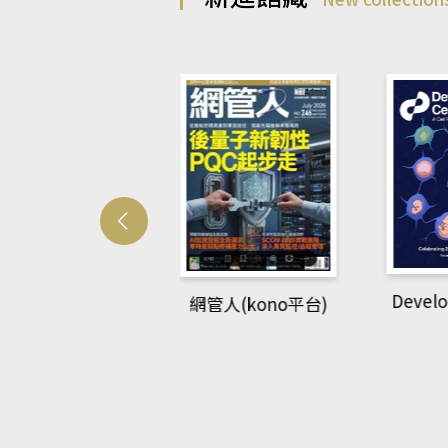
Develo
網管人(kono平台)
中英語教室(AEB
lking Library平
台)