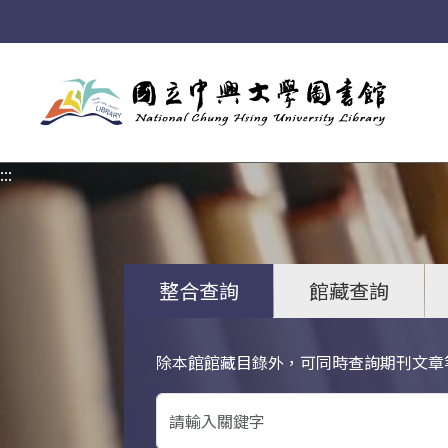
:::
:::
整合查詢
館藏查詢
除本館館藏目錄外，可同時查詢期刊文章
關鍵字搜尋