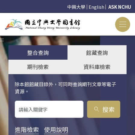
中興大學
English
ASK NCHU
:::
:::
整合查詢
館藏查詢
期刊檢索
資料庫檢索
除本館館藏目錄外，可同時查詢期刊文章等電子
關鍵字搜尋
資源。
搜索
search
進階檢索
使用說明