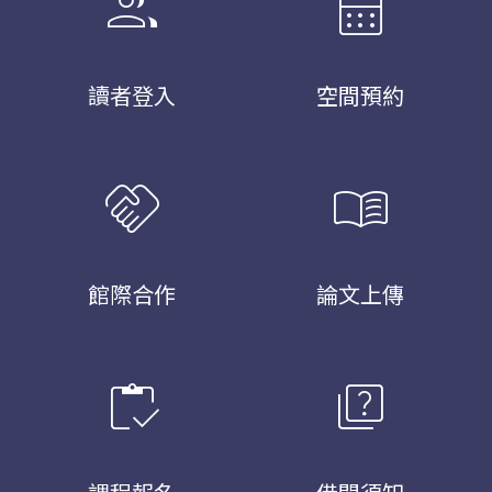
group
calendar_month
讀者登入
空間預約
handshake
menu_book
館際合作
論文上傳
inventory
quiz