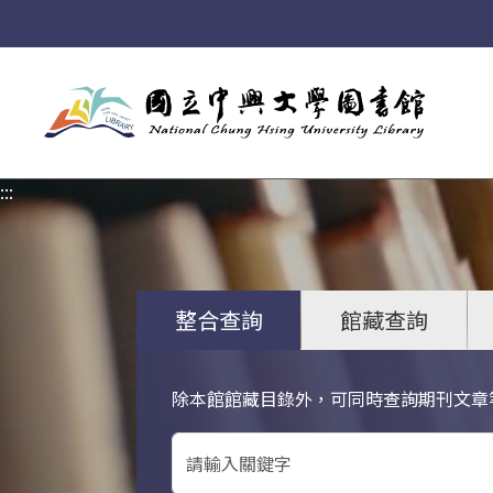
:::
:::
整合查詢
館藏查詢
除本館館藏目錄外，可同時查詢期刊文章
關鍵字搜尋