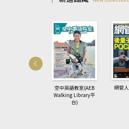
Develo
網管人(kono平台)
中英語教室(AEB
lking Library平
台)