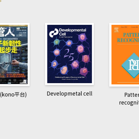
pmetal cell
Pattern
Natio
recognition
Geogra