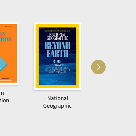
Harvard Business
萌動力一頁漫畫
Review
nal
物力學
phic