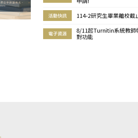
申請!
114-2研究生畢業離校
活動快訊
8/11起Turnitin系
電子資源
對功能
s