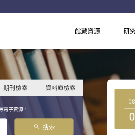
館藏資源
研
期刊檢索
資料庫檢索
0
等電子資源。
0
搜索
search