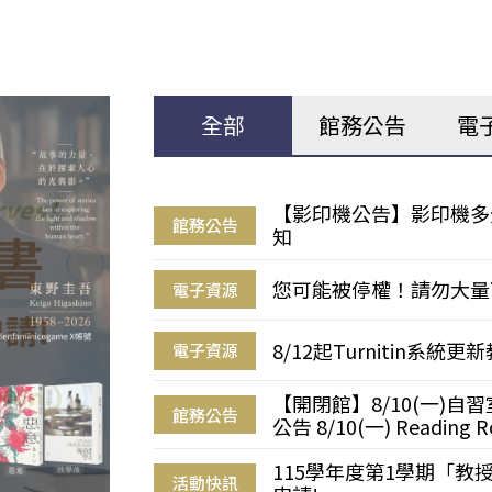
全部
館務公告
電
【影印機公告】影印機多
館務公告
知
您可能被停權！請勿大量
電子資源
8/12起Turnitin系
電子資源
【開閉館】8/10(一)
館務公告
公告 8/10(一) Reading R
115學年度第1學期「
活動快訊