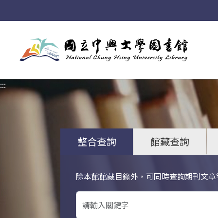
:::
:::
整合查詢
館藏查詢
除本館館藏目錄外，可同時查詢期刊文章
關鍵字搜尋