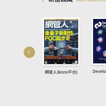
Develo
網管人(kono平台)
中英語教室(AEB
lking Library平
台)