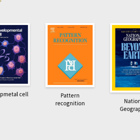
pmetal cell
Pattern
Natio
recognition
Geogra