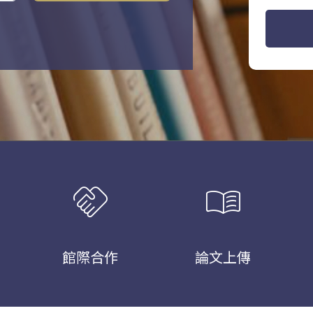
handshake
menu_book
館際合作
論文上傳