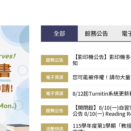
全部
館務公告
電
【影印機公告】影印機多
館務公告
知
您可能被停權！請勿大量
電子資源
8/12起Turnitin系
電子資源
【開閉館】8/10(一)
館務公告
公告 8/10(一) Reading R
115學年度第1學期「
活動快訊