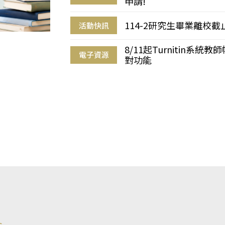
申請!
114-2研究生畢業離校
活動快訊
8/11起Turnitin系
電子資源
對功能
s