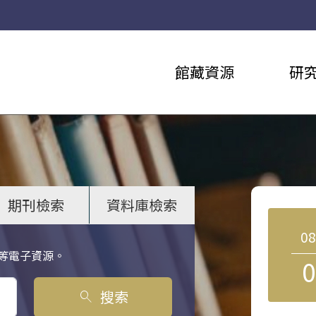
館藏資源
研
期刊檢索
資料庫檢索
0
等電子資源。
0
搜索
search