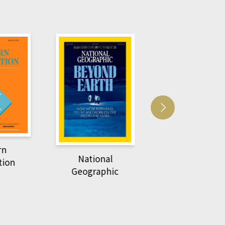
Harvard Business
萌動力一頁漫畫
Review
nal
物力學
phic