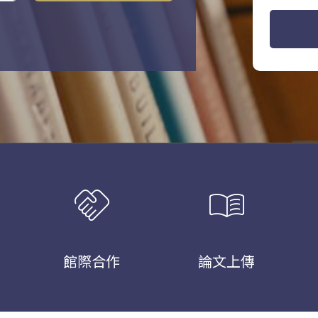
handshake
menu_book
館際合作
論文上傳