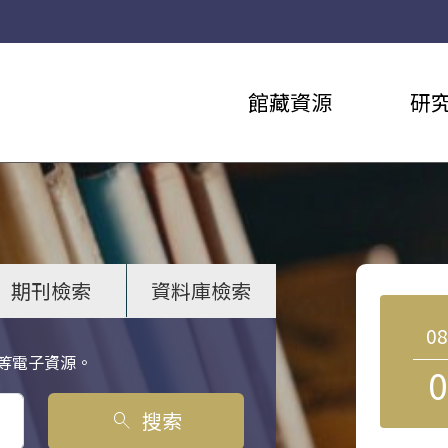
館藏資源
研
期刊檢索
資料庫檢索
0
等電子資源。
0
搜索
search