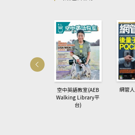
Develo
網管人(kono平台)
中英語教室(AEB
lking Library平
台)