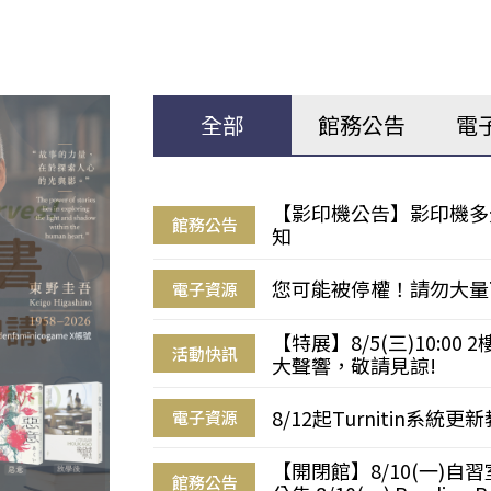
全部
館務公告
電
【影印機公告】影印機多
館務公告
知
您可能被停權！請勿大量
電子資源
【特展】8/5(三)10:0
活動快訊
大聲響，敬請見諒!
8/12起Turnitin系
電子資源
【開閉館】8/10(一)
館務公告