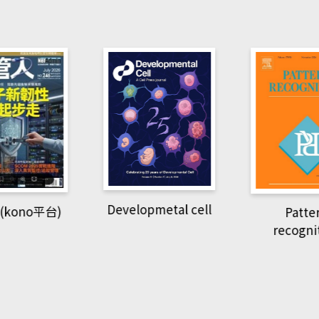
pmetal cell
Pattern
Natio
recognition
Geogra