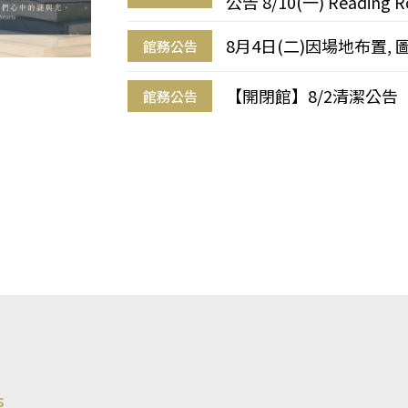
公告 8/10(一) Reading R
8月4日(二)因場地布置, 
館務公告
【開閉館】8/2清潔公告
館務公告
s