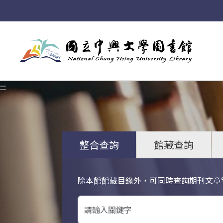
:::
:::
整合查詢
館藏查詢
除本館館藏目錄外，可同時查詢期刊文章
關鍵字搜尋