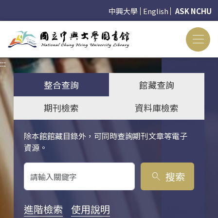
中興大學
English
ASK NCHU
:::
:::
整合查詢
館藏查詢
期刊檢索
資料庫檢索
除本館館藏目錄外，可同時查詢期刊文章等電子
關鍵字搜尋
資源。
搜索
search
進階檢索
使用說明