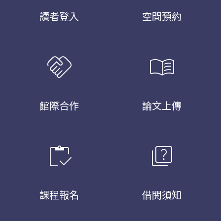
讀者登入
空間預約
handshake
menu_book
館際合作
論文上傳
inventory
quiz
課程報名
借閱須知