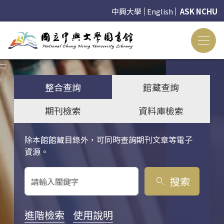
中興大學
English
ASK NCHU
:::
:::
整合查詢
館藏查詢
期刊檢索
資料庫檢索
除本館館藏目錄外，可同時查詢期刊文章等電子
關鍵字搜尋
資源。
搜索
search
進階檢索
使用說明