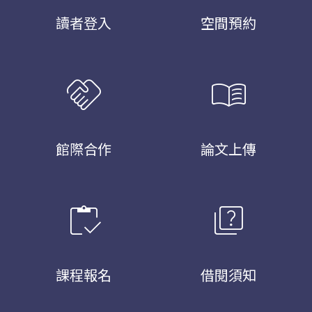
讀者登入
空間預約
handshake
menu_book
館際合作
論文上傳
inventory
quiz
課程報名
借閱須知