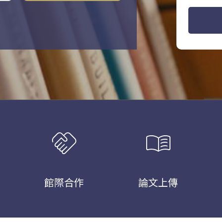
handshake
menu_book
館際合作
論文上傳