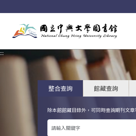
:::
:::
整合查詢
館藏查詢
除本館館藏目錄外，可同時查詢期刊文章
關鍵字搜尋