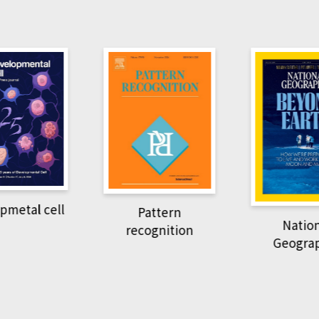
pmetal cell
Pattern
Natio
recognition
Geogra