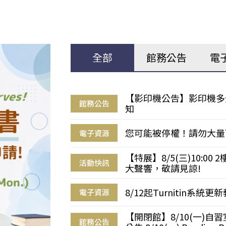
全部
館務公告
電
【影印機公告】影印機多
館務公告
知
您可能被停權！請勿大量
電子資源
【特展】8/5(三)10:0
活動快訊
大聲響，敬請見諒!
8/12起Turnitin系
電子資源
【開閉館】8/10(一)
館務公告