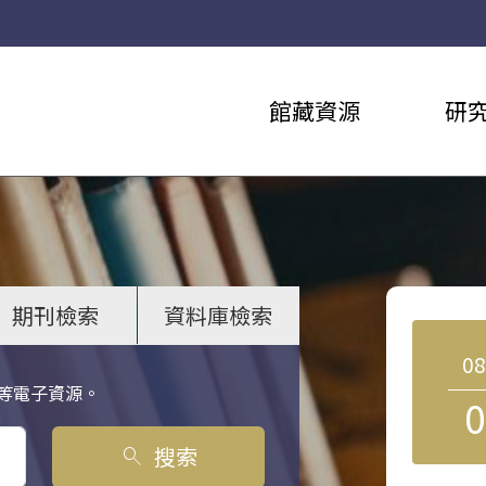
館藏資源
研
期刊檢索
資料庫檢索
0
等電子資源。
0
搜索
search