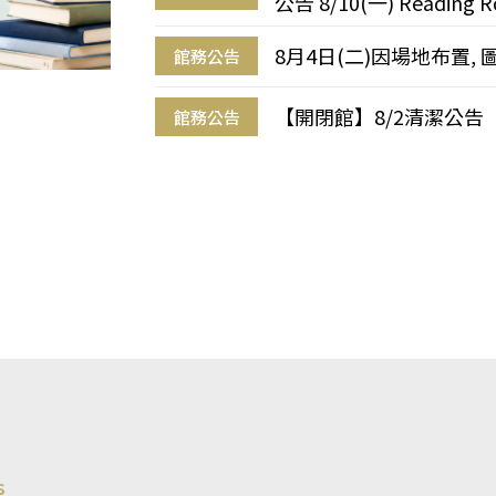
公告 8/10(一) Reading R
8月4日(二)因場地布置, 
館務公告
【開閉館】8/2清潔公告
館務公告
s