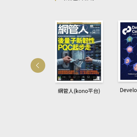
Develo
網管人(kono平台)
中英語教室(AEB
lking Library平
台)