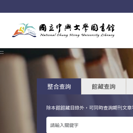
:::
:::
整合查詢
館藏查詢
除本館館藏目錄外，可同時查詢期刊文章
關鍵字搜尋