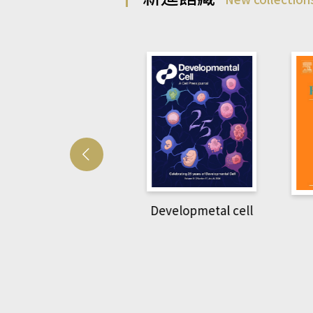
Developmetal cell
管人(kono平台)
P
rec