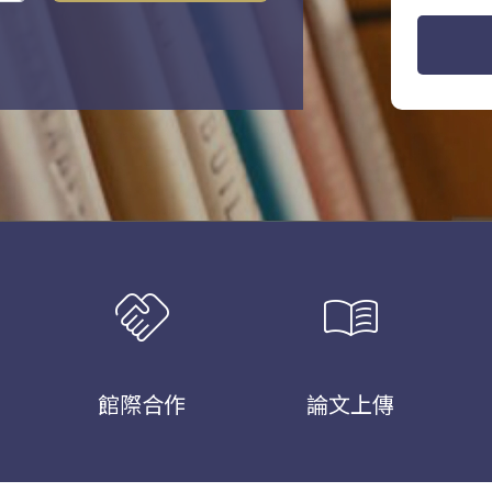
handshake
menu_book
館際合作
論文上傳