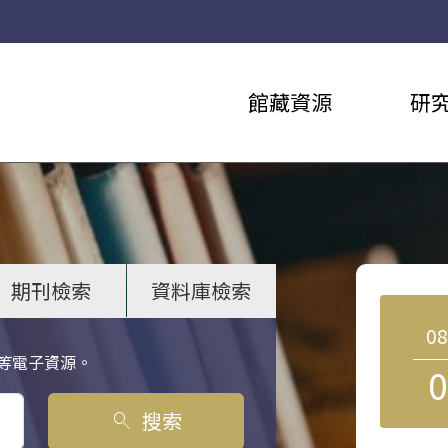
館藏資源
研
期刊檢索
資料庫檢索
0
等電子資源。
0
搜索
search