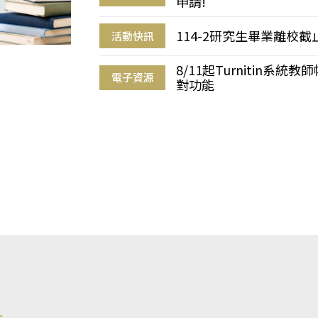
申請!
114-2研究生畢業離校
活動快訊
8/11起Turnitin系
電子資源
對功能
s