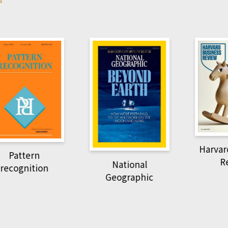
Harvard B
attern
Revi
National
ognition
Geographic