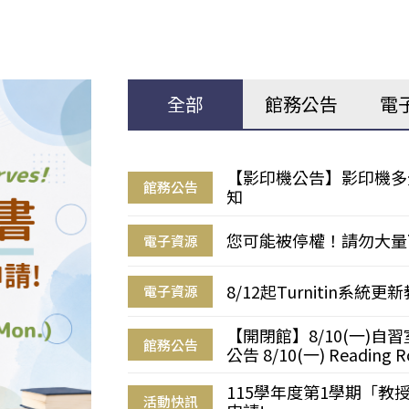
全部
館務公告
電
【影印機公告】影印機多
館務公告
知
您可能被停權！請勿大量
電子資源
8/12起Turnitin系
電子資源
【開閉館】8/10(一)
館務公告
公告 8/10(一) Reading R
115學年度第1學期「
活動快訊