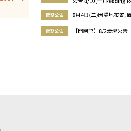
公告 8/10(一) Reading R
8月4日(二)因場地布置, 
館務公告
【開閉館】8/2清潔公告
館務公告
s