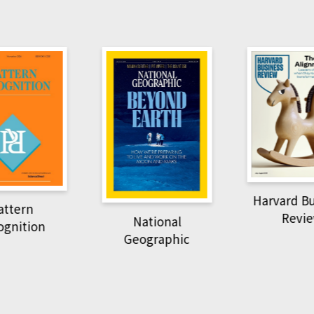
Harvard B
attern
Revi
National
ognition
Geographic