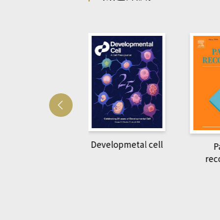
Developmetal cell
管人(kono平台)
P
rec