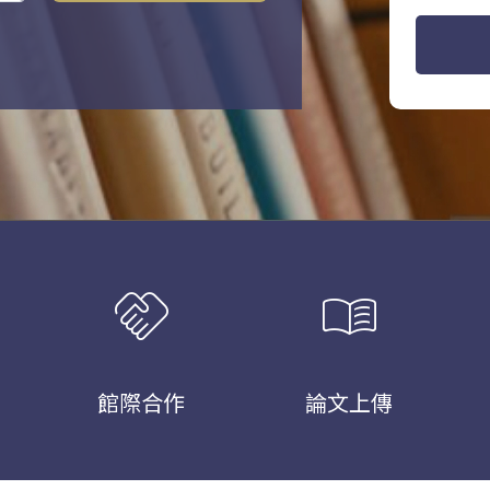
handshake
menu_book
館際合作
論文上傳