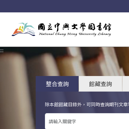
:::
:::
整合查詢
館藏查詢
除本館館藏目錄外，可同時查詢期刊文章
關鍵字搜尋