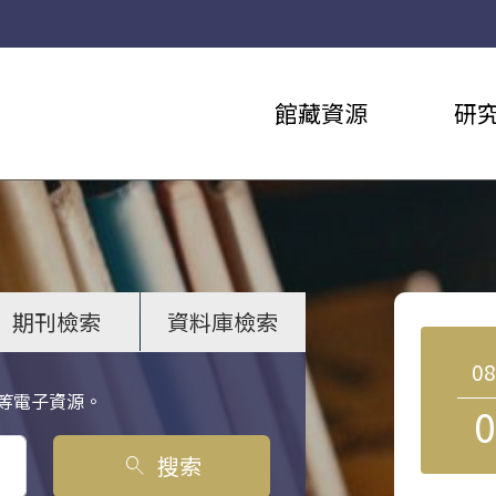
館藏資源
研
期刊檢索
資料庫檢索
0
等電子資源。
0
搜索
search