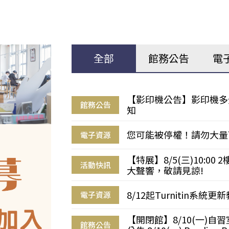
全部
館務公告
電
【影印機公告】影印機多
館務公告
知
您可能被停權！請勿大量
電子資源
【特展】8/5(三)10:0
活動快訊
大聲響，敬請見諒!
8/12起Turnitin系
電子資源
【開閉館】8/10(一)
館務公告