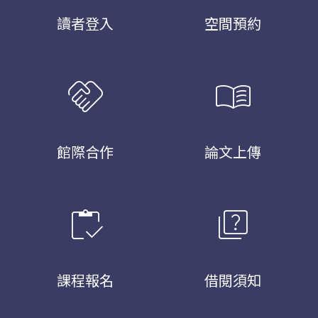
讀者登入
空間預約
handshake
menu_book
館際合作
論文上傳
inventory
quiz
課程報名
借閱須知