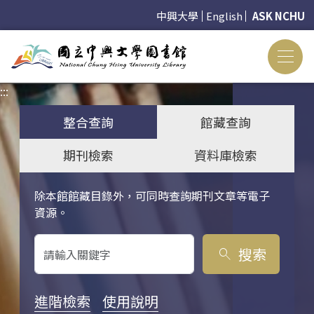
中興大學
English
ASK NCHU
:::
:::
整合查詢
館藏查詢
期刊檢索
資料庫檢索
除本館館藏目錄外，可同時查詢期刊文章等電子
關鍵字搜尋
資源。
搜索
search
進階檢索
使用說明