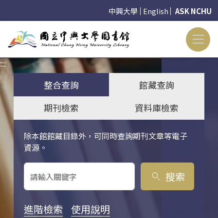
中興大學
English
ASK NCHU
:::
:::
整合查詢
館藏查詢
期刊檢索
資料庫檢索
除本館館藏目錄外，可同時查詢期刊文章等電子
關鍵字搜尋
資源。
搜索
search
進階檢索
使用說明