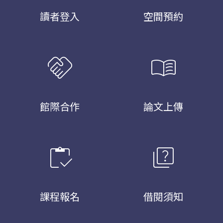
讀者登入
空間預約
handshake
menu_book
館際合作
論文上傳
inventory
quiz
課程報名
借閱須知